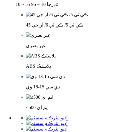
-10 ~ 55 درجا 10 ~ 95٪
ڪي ٽي 5/ ڪي ٽي 6/ آر جي 45
غير بصري
ABS پلاسٽڪ
ڊي سي 15-18 وي
≤500 ايم اي