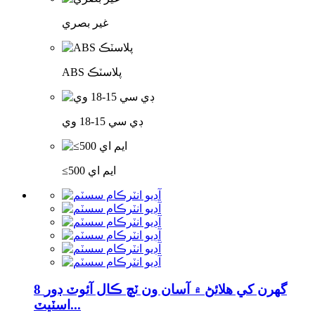
غير بصري
ABS پلاسٽڪ
ڊي سي 15-18 وي
≤500 ايم اي
8 گهرن کي هلائڻ ۾ آسان ون ٽچ ڪال آئوٽ ڊور
اسٽيٽ...