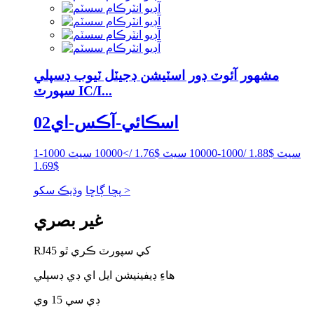
مشهور آئوٽ ڊور اسٽيشن ڊجيٽل ٽيوب ڊسپلي
سپورٽ IC/I...
اسڪائي-آڪس-اي02
1-1000 سيٽ $1.88 /1000-10000 سيٽ $1.76 />10000 سيٽ
$1.69
وڌيڪ سکو >
پڇا ڳاڇا
غير بصري
RJ45 کي سپورٽ ڪري ٿو
هاءِ ڊيفينيشن ايل اي ڊي ڊسپلي
ڊي سي 15 وي