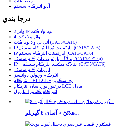
مصنوعات
آڊيو انٽرڪام سسٽم
درجا بندي
2 وائر IP ٽويا ولا ڪٽ
4 وائر ولا ڪٽ
آئي پي ولا ٽويا ڪٽ (CAT5/CAT6)
IP اپارٽمينٽ ٽويا انٽرڪام سسٽم (CAT5/CAT6)
IP اپارٽمينٽ انٽرڪام سسٽم (CAT5/CAT6)
اينالاگ اپارٽمينٽ انٽرڪام سسٽم (CAT5/CAT6))
IP + اينالاگ مڪسڊ انٽرڪام سسٽم (CAT5/CAT6)
آڊيو انٽرڪام سسٽم
انٽرڪام وچولي ڊوائيسز
انٽرڪام TFT LCD+ٽچ اسڪرين
ڊرائيور بورڊ سان انٽرڪام LCD ماڊل
انٽرڪام ڪئميرا ماڊيول
هلائڻ ۾ آسان 8 گهريلو...