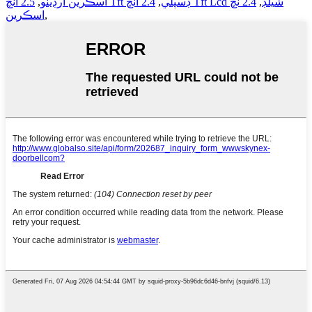
2.4 انچ Tft Lcd شيلڊ
,
2.4 ٽچ
2.5 انچ Tft ڊسپلي
,
اسڪرين آرڊينو
,
,
اسڪرين