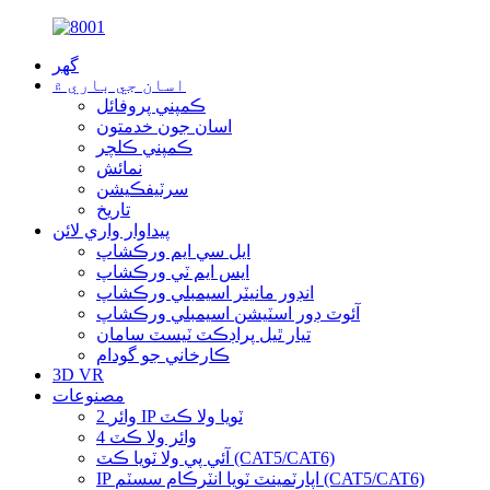
گھر
اسان جي باري ۾
ڪمپني پروفائل
اسان جون خدمتون
ڪمپني ڪلچر
نمائش
سرٽيفڪيشن
تاريخ
پيداوار واري لائن
ايل سي ايم ورڪشاپ
ايس ايم ٽي ورڪشاپ
انڊور مانيٽر اسيمبلي ورڪشاپ
آئوٽ ڊور اسٽيشن اسيمبلي ورڪشاپ
تيار ٿيل پراڊڪٽ ٽيسٽ سامان
ڪارخاني جو گودام
3D VR
مصنوعات
2 وائر IP ٽويا ولا ڪٽ
4 وائر ولا ڪٽ
آئي پي ولا ٽويا ڪٽ (CAT5/CAT6)
IP اپارٽمينٽ ٽويا انٽرڪام سسٽم (CAT5/CAT6)