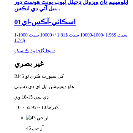
ايلومينيم نان ويزوئل ڊجيٽل ٽيوب يونٽ هوسٽ ڊور
بيل آئي ڊي ايڪس...
اسڪائي-آڪس-اي01
1-1000 سيٽ $1.96 /1000-10000 سيٽ $1.81 />10000 سيٽ
$1.74
وڌيڪ سکو >
پڇا ڳاڇا
غير بصري
RJ45 کي سپورٽ ڪري ٿو
هاءِ ڊيفينيشن ايل اي ڊي ڊسپلي
ڊي سي 15-18 وي
-10 ~ 55 درجا 10 ~ 95٪
آر جي 45