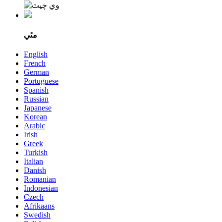
مٿي
English
French
German
Portuguese
Spanish
Russian
Japanese
Korean
Arabic
Irish
Greek
Turkish
Italian
Danish
Romanian
Indonesian
Czech
Afrikaans
Swedish