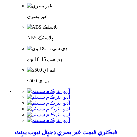
غير بصري
ABS پلاسٽڪ
ڊي سي 15-18 وي
≤500 ايم اي
فيڪٽري قيمت غير بصري ڊجيٽل ٽيوب يونٽ