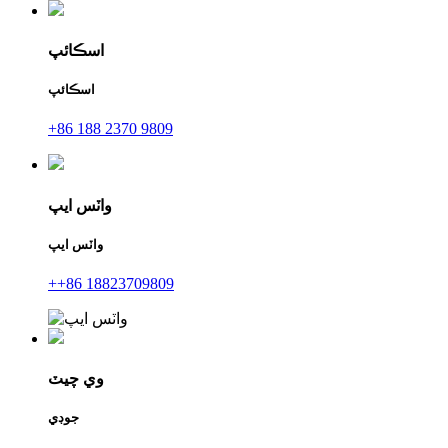
اسڪائپ
اسڪائپ
+86 188 2370 9809
واٽس ايپ
واٽس ايپ
++86 18823709809
وي چيٽ
جوڊي