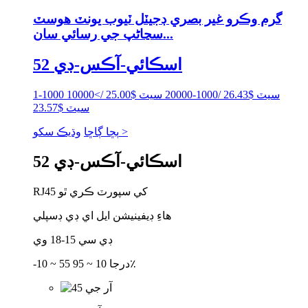
گرم وڪرو غير بصري ڊجيٽل ٽيوب يونٽ هوسٽ
سڃاڻپ جي رسائي سان...
اسڪائي-آڪس-ڊي 52
1-1000 سيٽ $26.43 /1000-20000 سيٽ $25.00 />10000
سيٽ $23.57
وڌيڪ سکو >
پڇا ڳاڇا
اسڪائي-آڪس-ڊي 52
RJ45 کي سپورٽ ڪري ٿو
هاءِ ڊيفينيشن ايل اي ڊي ڊسپلي
ڊي سي 15-18 وي
-10 ~ 55 درجا 10 ~ 95٪