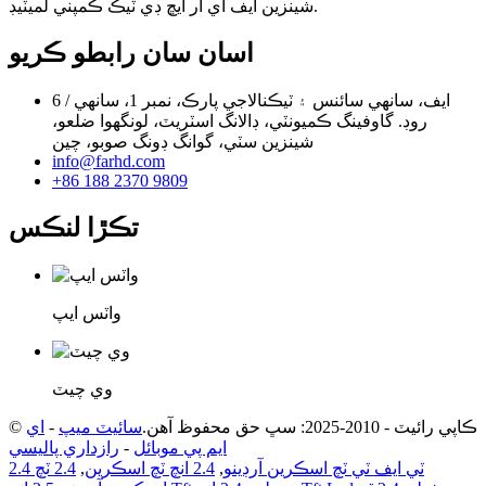
شينزين ايف اي آر ايڇ ڊي ٽيڪ ڪمپني لميٽيڊ.
اسان سان رابطو ڪريو
6 / ايف، سانهي سائنس ۽ ٽيڪنالاجي پارڪ، نمبر 1، سانهي
روڊ. گاوفينگ ڪميونٽي، ڊالانگ اسٽريٽ، لونگهوا ضلعو،
شينزين سٽي، گوانگ ڊونگ صوبو، چين
info@farhd.com
+86 188 2370 9809
تڪڙا لنڪس
واٽس ايپ
وي چيٽ
© ڪاپي رائيٽ - 2010-2025: سڀ حق محفوظ آهن.
سائيٽ ميپ
-
اي
ايم پي موبائل
-
رازداري پاليسي
2.4 ٽي ايف ٽي ٽچ اسڪرين آرڊينو
,
2.4 انچ ٽچ اسڪرين
,
2.4 ٽچ