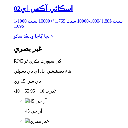
اسڪائي-آڪس-اي02
1-1000 سيٽ $1.88 /1000-10000 سيٽ $1.76 />10000 سيٽ
$1.69
وڌيڪ سکو >
پڇا ڳاڇا
غير بصري
RJ45 کي سپورٽ ڪري ٿو
هاءِ ڊيفينيشن ايل اي ڊي ڊسپلي
ڊي سي 15 وي
-10 ~ 55 درجا 10 ~ 95٪
آر جي 45