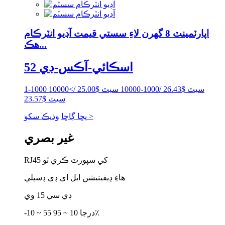
اپارٽمينٽ 8 گهرن لاءِ سستي قيمت آڊيو انٽرڪام
هڪ...
اسڪائي-آڪس-ڊي 52
1-1000 سيٽ $26.43 /1000-10000 سيٽ $25.00 />10000
سيٽ $23.57
وڌيڪ سکو >
پڇا ڳاڇا
غير بصري
RJ45 کي سپورٽ ڪري ٿو
هاءِ ڊيفينيشن ايل اي ڊي ڊسپلي
ڊي سي 15 وي
-10 ~ 55 درجا 10 ~ 95٪