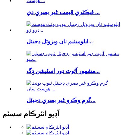
فيڪٽري قيمت غير بصري ڊي ...
ايلومينيم نان ويزوئل ڊجيٽل...
مشهور آئوٽ ڊور اسٽيشن ڊِگ...
گرم وڪرو غير بصري ڊجيٽل...
آڊيو انٽرڪام سسٽم