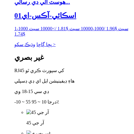
هوسٽ آئي ڊي رسائي...
اسڪائي-آڪس-اي01
1-1000 سيٽ $1.96 /1000-10000 سيٽ $1.81 />10000 سيٽ
$1.74
وڌيڪ سکو >
پڇا ڳاڇا
غير بصري
RJ45 کي سپورٽ ڪري ٿو
هاءِ ڊيفينيشن ايل اي ڊي ڊسپلي
ڊي سي 15-18 وي
-10 ~ 55 درجا 10 ~ 95٪
آر جي 45