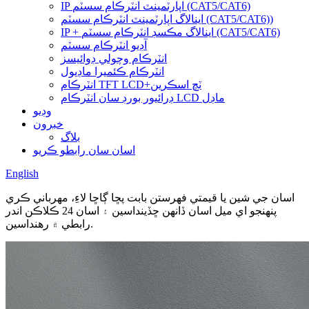
IP اپارٽمينٽ انٽرڪام سسٽم (CAT5/CAT6)
اينالاگ اپارٽمينٽ انٽرڪام سسٽم (CAT5/CAT6))
IP + اينالاگ مڪسڊ انٽرڪام سسٽم (CAT5/CAT6)
آڊيو انٽرڪام سسٽم
انٽرڪام وچولي ڊوائيسز
انٽرڪام ڪئميرا ماڊيول
انٽرڪام TFT LCD+ٽچ اسڪرين
ڊرائيور بورڊ سان انٽرڪام LCD ماڊل
وڊيو
خبرون
بلاگ
اسان سان رابطو ڪريو
English
اسان جي شين يا قيمتي فهرستن بابت پڇا ڳاڇا لاءِ، مهرباني ڪري
پنهنجو اي ميل اسان ڏانهن ڇڏينداسين ۽ اسان 24 ڪلاڪن اندر
رابطي ۾ رهنداسين.