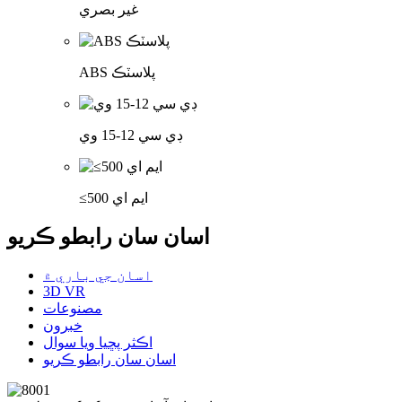
غير بصري
ABS پلاسٽڪ
ڊي سي 12-15 وي
≤500 ايم اي
اسان سان رابطو ڪريو
اسان جي باري ۾
3D VR
مصنوعات
خبرون
اڪثر پڇيا ويا سوال
اسان سان رابطو ڪريو