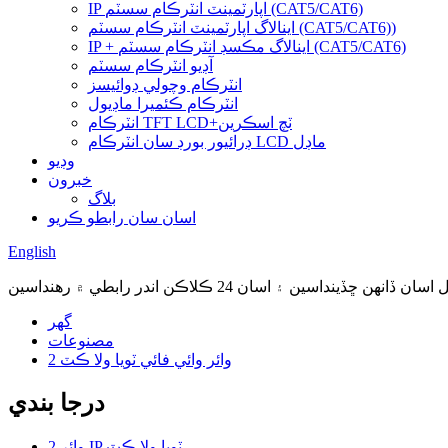
IP اپارٽمينٽ انٽرڪام سسٽم (CAT5/CAT6)
اينالاگ اپارٽمينٽ انٽرڪام سسٽم (CAT5/CAT6))
IP + اينالاگ مڪسڊ انٽرڪام سسٽم (CAT5/CAT6)
آڊيو انٽرڪام سسٽم
انٽرڪام وچولي ڊوائيسز
انٽرڪام ڪئميرا ماڊيول
انٽرڪام TFT LCD+ٽچ اسڪرين
ڊرائيور بورڊ سان انٽرڪام LCD ماڊل
وڊيو
خبرون
بلاگ
اسان سان رابطو ڪريو
English
گھر
مصنوعات
2 وائر وائي فائي ٽويا ولا ڪٽ
درجا بندي
2 وائر IP ٽويا ولا ڪٽ