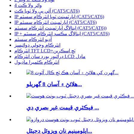
4 وائر ولا ڪٽ
آئي پي ولا ٽويا ڪٽ (CAT5/CAT6)
IP اپارٽمينٽ ٽويا انٽرڪام سسٽم (CAT5/CAT6)
IP اپارٽمينٽ انٽرڪام سسٽم (CAT5/CAT6)
اينالاگ اپارٽمينٽ انٽرڪام سسٽم (CAT5/CAT6))
IP + اينالاگ مڪسڊ انٽرڪام سسٽم (CAT5/CAT6)
آڊيو انٽرڪام سسٽم
انٽرڪام وچولي ڊوائيسز
انٽرڪام TFT LCD+ٽچ اسڪرين
ڊرائيور بورڊ سان انٽرڪام LCD ماڊل
انٽرڪام ڪئميرا ماڊيول
هلائڻ ۾ آسان 8 گهريلو...
فيڪٽري قيمت غير بصري ڊي ...
ايلومينيم نان ويزوئل ڊجيٽل...