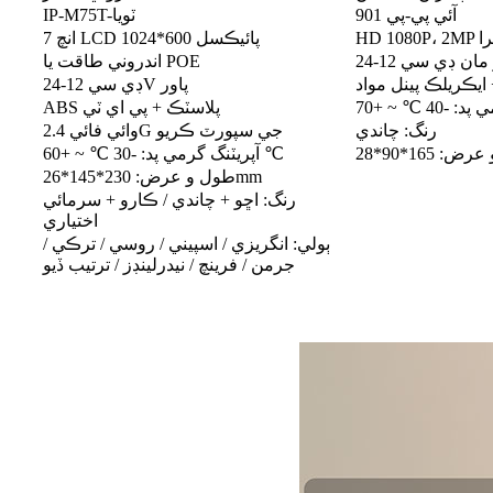
آئي پي-پي 901
IP-M75T-ٽويا
ئميرا
7 انچ LCD 1024*600 پائيڪسل
اندروني طاقت يا POE
 ايڪريلڪ پينل مواد
ڊي سي 12-24V پاور
ABS پلاسٽڪ + پي اي ٽي
رنگ: چاندي
وائي فائي 2.4G جي سپورٽ ڪريو
آپريٽنگ گرمي پد: -30 ℃ ~ +60 ℃
طول و عرض: 230*145*26mm
رنگ: اڇو + چاندي / ڪارو + سرمائي
اختياري
ٻولي: انگريزي / اسپيني / روسي / ترڪي /
جرمن / فرينچ / نيدرلينڊز / ترتيب ڏيو