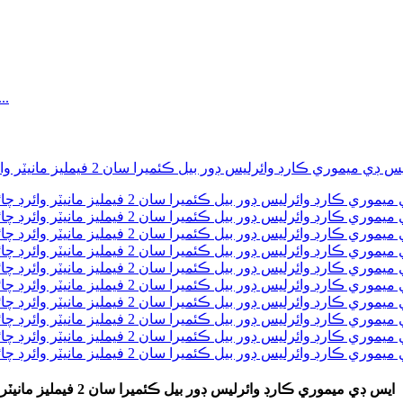
رعايتي ڪنيڪٽ 8 سيڪيورٽي زون سپورٽ وڌ ۾ وڌ 128G ايس ڊي ميموري ڪارڊ وائرليس ڊور بيل ڪئميرا سان 2 فيمليز مانيٽر وائرڊ چائم