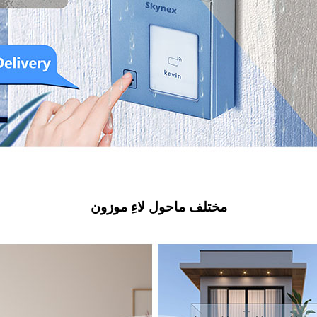
مختلف ماحول لاءِ موزون