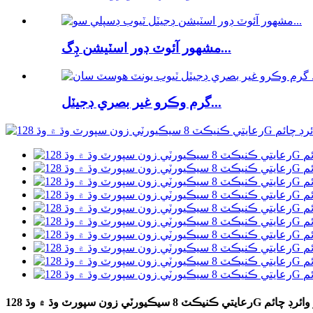
مشهور آئوٽ ڊور اسٽيشن ڊِگ...
گرم وڪرو غير بصري ڊجيٽل...