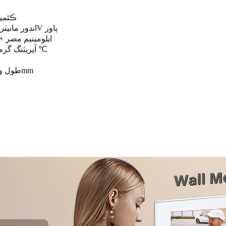
HD 1080P، 2MP ڪ
انڊور مانيٽر مان ڊي سي 12-24V پاور
ايلومينيم مصر +
آپريٽنگ گرمي پد: -40 ℃ ~ +70 ℃
طول و عرض: 165*90*28mm