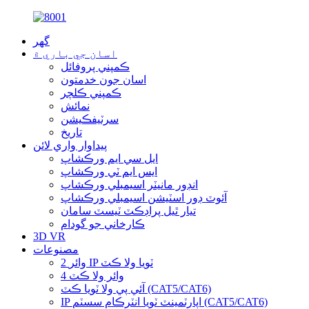
گھر
اسان جي باري ۾
ڪمپني پروفائل
اسان جون خدمتون
ڪمپني ڪلچر
نمائش
سرٽيفڪيشن
تاريخ
پيداوار واري لائن
ايل سي ايم ورڪشاپ
ايس ايم ٽي ورڪشاپ
انڊور مانيٽر اسيمبلي ورڪشاپ
آئوٽ ڊور اسٽيشن اسيمبلي ورڪشاپ
تيار ٿيل پراڊڪٽ ٽيسٽ سامان
ڪارخاني جو گودام
3D VR
مصنوعات
2 وائر IP ٽويا ولا ڪٽ
4 وائر ولا ڪٽ
آئي پي ولا ٽويا ڪٽ (CAT5/CAT6)
IP اپارٽمينٽ ٽويا انٽرڪام سسٽم (CAT5/CAT6)