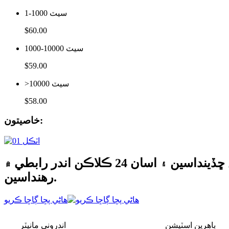
1-1000 سيٽ
$60.00
1000-10000 سيٽ
$59.00
>10000 سيٽ
$58.00
خاصيتون:
اسان جي شين يا قيمتي فهرستن بابت پڇا ڳاڇا لاءِ، مهرباني ڪري پنهنجو اي ميل اسان ڏانهن ڇڏينداسين ۽ اسان 24 ڪلاڪن اندر رابطي ۾
رهنداسين.
هاڻي پڇا ڳاڇا ڪريو
ٻاهرين اسٽيشن
اندروني مانيٽر